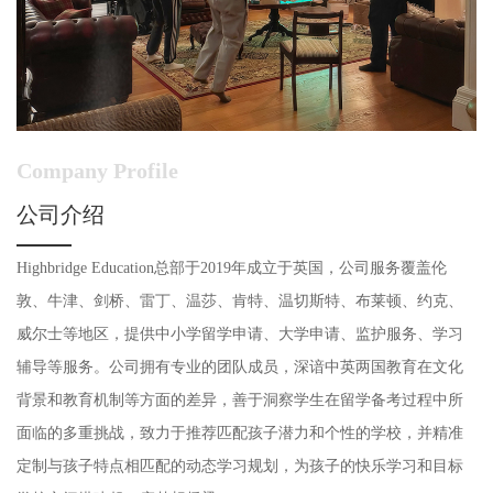
Company Profile
公司介绍
Highbridge Education总部于2019年成立于英国，公司服务覆盖伦
敦、牛津、剑桥、雷丁、温莎、肯特、温切斯特、布莱顿、约克、
威尔士等地区，提供中小学留学申请、大学申请、监护服务、学习
辅导等服务。公司拥有专业的团队成员，深谙中英两国教育在文化
背景和教育机制等方面的差异，善于洞察学生在留学备考过程中所
面临的多重挑战，致力于推荐匹配孩子潜力和个性的学校，并精准
定制与孩子特点相匹配的动态学习规划，为孩子的快乐学习和目标